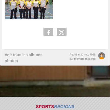
Voir tous les albums
Publié le
30 nov. 2025
par
Membre masqué
photos
SPORTS
REGIONS