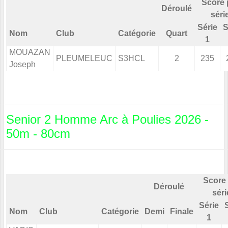
Score 
Déroulé
séri
Série
S
Nom
Club
Catégorie
Quart
1
MOUAZAN
PLEUMELEUC
S3HCL
2
235
Joseph
Senior 2 Homme Arc à Poulies 2026 -
50m - 80cm
Score 
Déroulé
séri
Série
Nom
Club
Catégorie
Demi
Finale
1