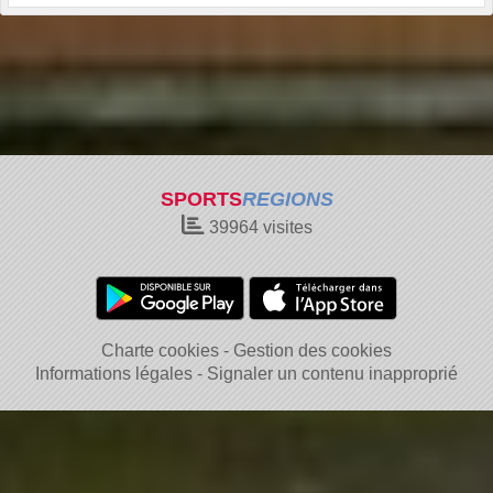
SPORTS
REGIONS
39964
visites
Charte cookies
Gestion des cookies
Informations légales
Signaler un contenu inapproprié