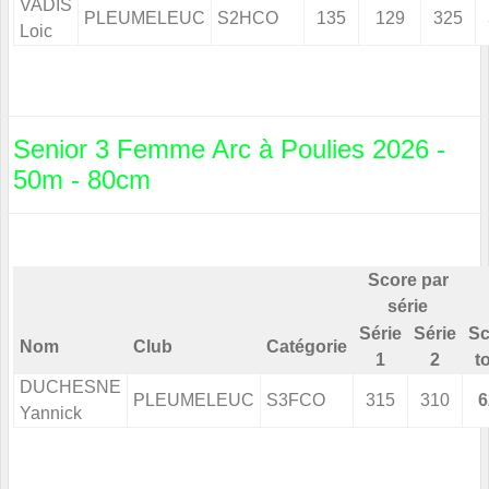
VADIS
PLEUMELEUC
S2HCO
135
129
325
Loic
Senior 3 Femme Arc à Poulies 2026 -
50m - 80cm
Score par
série
Série
Série
Sc
Nom
Club
Catégorie
1
2
t
DUCHESNE
PLEUMELEUC
S3FCO
315
310
6
Yannick