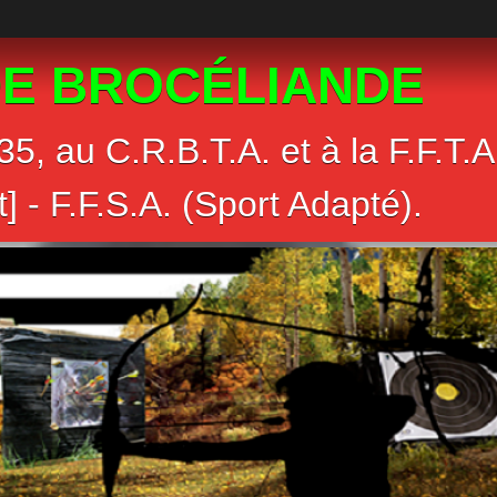
E BROCÉLIANDE
.35, au C.R.B.T.A. et à la F.F.T
t] - F.F.S.A. (Sport Adapté).