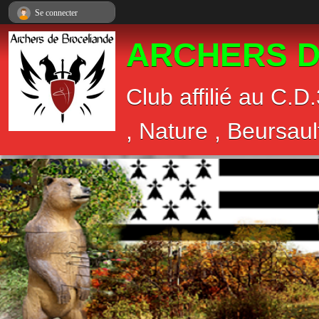
Panneau de gestion des cookies
Se connecter
ARCHERS D
Club affilié au C.D
, Nature , Beursaul