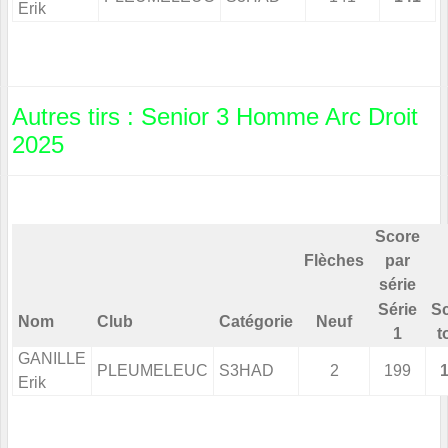
Erik
Autres tirs : Senior 3 Homme Arc Droit
2025
Score
Flèches
par
série
Série
S
Nom
Club
Catégorie
Neuf
1
t
GANILLE
PLEUMELEUC
S3HAD
2
199
Erik